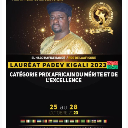
PROMOTEUR
AFRICAIN
DU
SECTEUR
DE
LA
MEDECINE
TRADI
MODERNE
AU
PADEV
à
KIGALI
OCTOBRE
2023