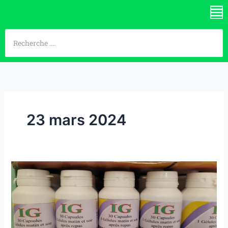
Aller
Me
au
contenu
23 mars 2024
calcium