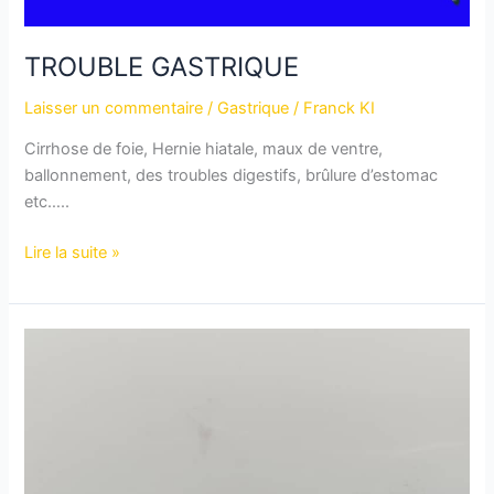
TROUBLE GASTRIQUE
Laisser un commentaire
/
Gastrique
/
Franck KI
Cirrhose de foie, Hernie hiatale, maux de ventre,
ballonnement, des troubles digestifs, brûlure d’estomac
etc…..
Lire la suite »
KUILINTIIGA