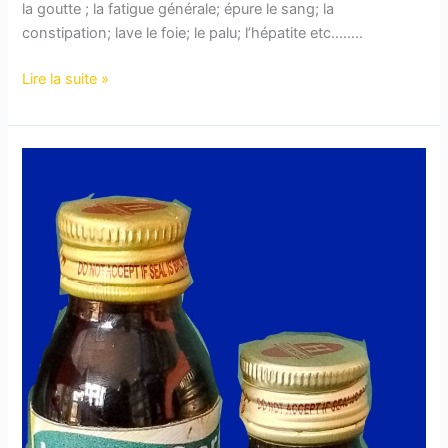
la goutte ; la fatigue générale; épure le sang; la
constipation; lave le foie; le palu; l’hépatite etc……..
Lire la suite »
ESSENCE