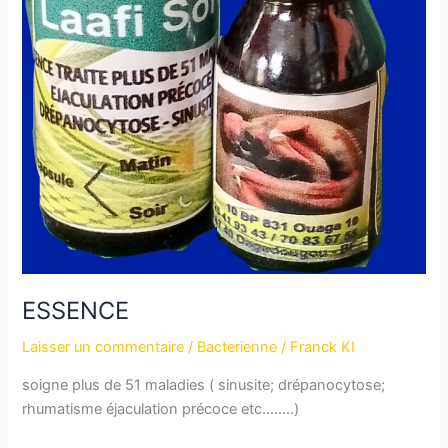
ESSENCE
Laisser un commentaire
/
Bacterienne
/
Franck KI
soigne plus de 51 maladies ( sinusite; drépanocytose;
rhumatisme éjaculation précoce etc……..)