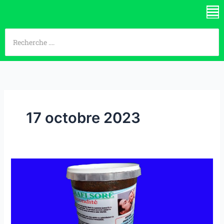
Aller
Me
au
contenu
17 octobre 2023
FM