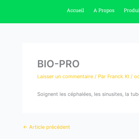
Aller
Accueil
A Propos
Produi
au
contenu
BIO-PRO
Laisser un commentaire
/ Par
Franck KI
/
oc
Soignent les céphalées, les sinusites, la t
←
Article précédent