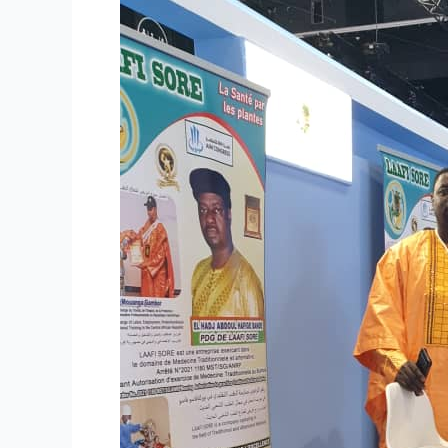
AIM
2024
à
DUBAI