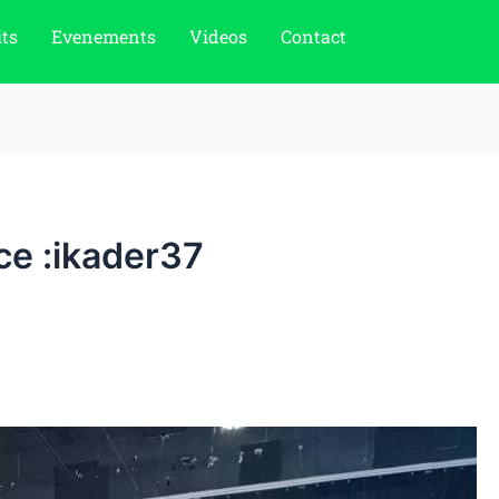
ts
Evenements
Videos
Contact
ce :ikader37