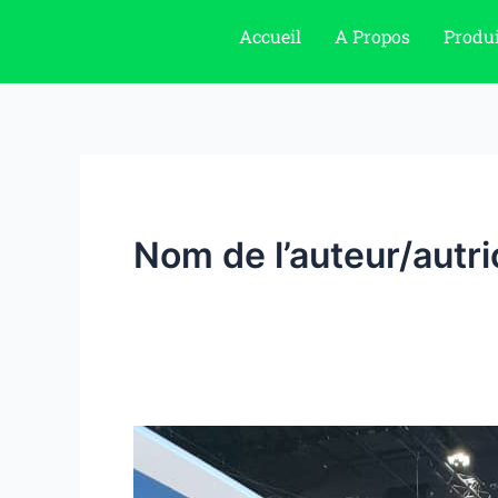
Aller
Accueil
A Propos
Produi
au
contenu
Nom de l’auteur/autri
LAAFI
SORE
à